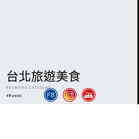
台北旅遊美食
BROWSING CATEGORY
49 posts
DARK