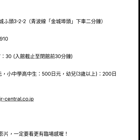
ふ頭3-2-2（青波線「金城埠頭」下車二分鐘）
910
7：30 (入館截止至閉館前30分鐘)
元，小中學高中生：500日元，幼兒(3歲以上)：200日
r-central.co.jp
影片，一定要看更有臨場感喔！