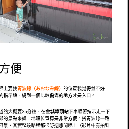
方便
際上要找
青波線（あおなみ線）
的位置我覺得並不好
的指示牌，繞到一個比較偏僻的地方才是入口。
道館大概要25分鐘，在
金城埠頭站
下車順著指示走一下
郊的景點來說，地理位置算是非常方便。搭青波線一路
風景，其實整段路程都很舒適悠閒呢！（影片中有拍到