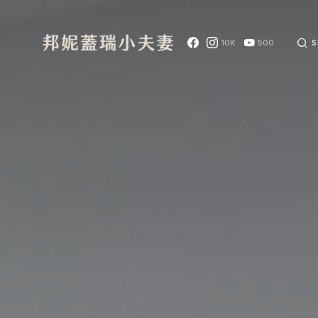
10K
500
S