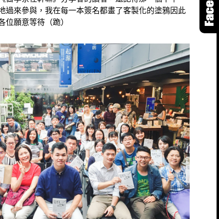
地過來參與，我在每一本簽名都畫了客製化的塗鴉因此
各位願意等待（跪）