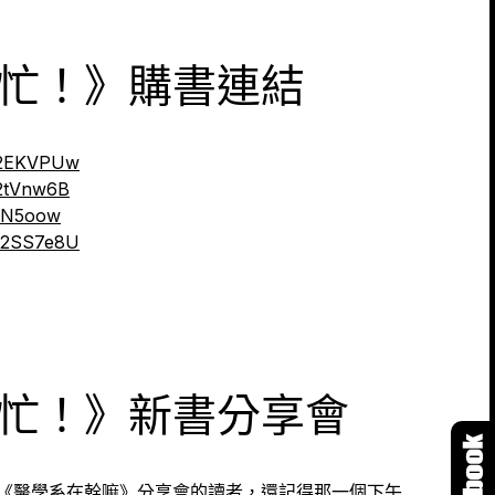
忙！》購書連結
ly/2EKVPUw
y/2tVnw6B
/2NN5oow
ly/2SS7e8U
忙！》新書分享會
《醫學系在幹嘛》分享會的讀者，還記得那一個下午