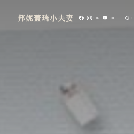
10K
500
S