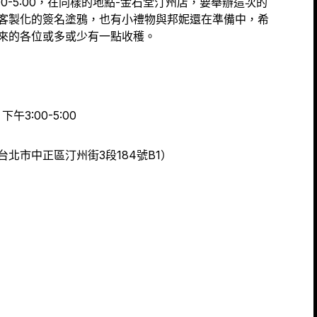
00-5:00，在同樣的地點-金石堂汀州店，要舉辦這次的
客製化的簽名塗鴉，也有小禮物與邦妮還在準備中，希
來的各位或多或少有一點收穫。
午3:00-5:00
北市中正區汀州街3段184號B1）