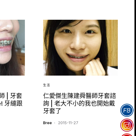
生活
 | 牙套
仁愛傑生陳建舜醫師牙套諮
! 牙縫跟
詢 | 老大不小的我也開始戴
牙套了
Bree
2015-11-27