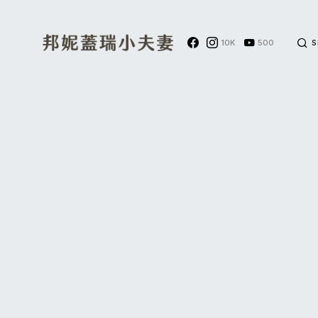
10K
500
S