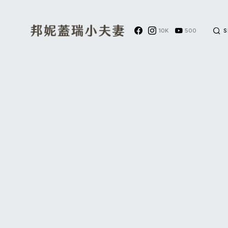
10K
500
S