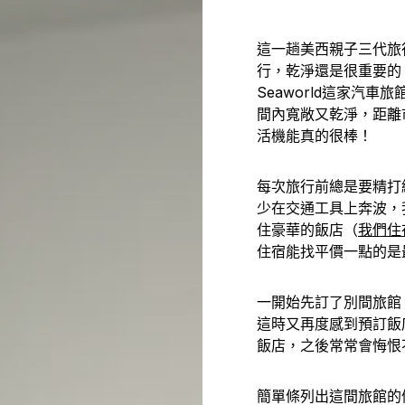
這一趟美西親子三代旅
行，乾淨還是很重要的。在聖
Seaworld這家汽
間內寬敞又乾淨，距離
活機能真的很棒！
每次旅行前總是要精打
少在交通工具上奔波，
住豪華的飯店（
我們住在
住宿能找平價一點的是
一開始先訂了別間旅館，但
這時又再度感到預訂飯
飯店，之後常常會悔恨
簡單條列出這間旅館的