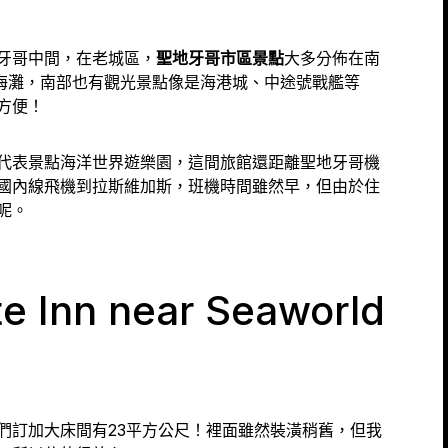
牙哥中間，在老城區，
聖地牙哥市區景點
大多分佈在南
lla海灘，南部也有觀光景點像是海港城、中途號戰艦等
方便！
代表景點海洋世界遊樂園，這間旅館還距離聖地牙哥機
國內線飛機到拉斯維加斯，班機時間雖然早，但由於住
呢。
e Inn near Seaworld
們訂加大床間有23平方公尺！裡面雖然裝潢稍舊，但我