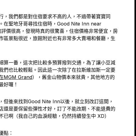
行，我們都是對住宿要求不高的人，不過帶著寶寶同
地牙哥尋找住宿時，Good Nite Inn near
車旅館評價很高，發現時真的很驚喜，住宿價格非常便宜，房
市區景點很近，旅館附近也有非常多大賣場和餐廳，生
細算一番，這次把比較多預算撥到交通，為了讓小豆減
我們也比較輕鬆。因此這一次除了在拉斯維加斯一定要
MGM Grand
），舊金山物價本來就貴，其他地方的
最好囉！
後來找到Good Nite Inn以後，就立刻改訂這間，
店還是要保留些彈性才好，訂了不能改期、不能退費的
不已啊（我自己的血淚經驗，仍然持續發生中 XD）
優點：