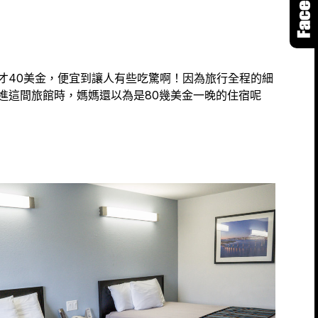
才40美金，便宜到讓人有些吃驚啊！因為旅行全程的細
進這間旅館時，媽媽還以為是80幾美金一晚的住宿呢