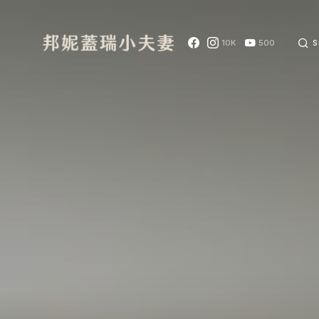
10K
500
S