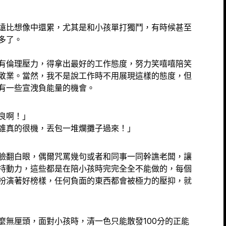
遠比想像中還累，尤其是和小孩單打獨鬥，有時候甚至
多了。
有倫理壓力，得拿出最好的工作態度，努力笑嘻嘻陪笑
敬業。當然，我不是說工作時不用展現這樣的態度，但
有一些宣洩負能量的機會。
良啊！」
誰真的很機，丟包一堆爛攤子過來！」
臉翻白眼，偶爾咒罵幾句或者和同事一同幹譙老闆，讓
持動力，這些都是在陪小孩時完完全全不能做的，每個
扮演著好榜樣，任何負面的東西都會被極力的壓抑，就
麼無厘頭，面對小孩時，清一色只能散發100分的正能