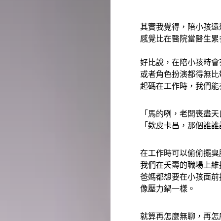
其實我覺得，陪小孩遠
感覺比在醫院當醫生累
好比說，在陪小孩時會
或者角色扮演都得無比
起碼在工作時，我們能
「馬的咧，老闆喪盡天
「欸皮卡昌，那個誰誰
在工作時可以偷偷擺臭
我們在夭壽的職場上維
爸媽都想要在小孩面前
像壓力鍋一樣。
就算再怎麼無聊，再怎