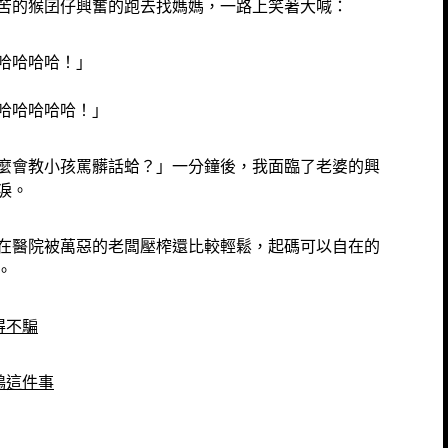
苦的猴囝仔興奮的跑去找媽媽，一路上笑著大喊：
哈哈哈哈哈！」
哈哈哈哈哈！」
麼會教小孩罵髒話蛤？」一分鐘後，我面臨了老婆的興
淚。
在醫院被萬惡的老闆壓榨還比較輕鬆，起碼可以自在的
。
得不騙
鴉這件事