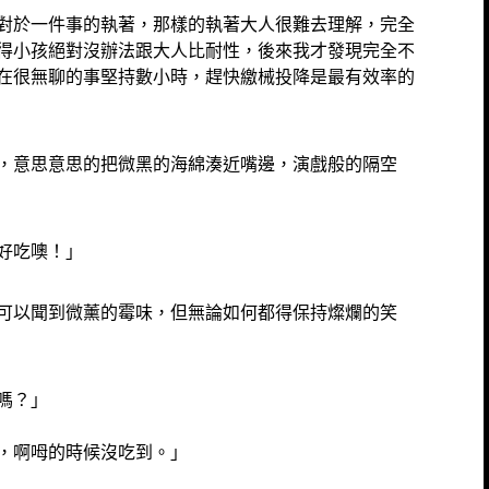
對於一件事的執著，那樣的執著大人很難去理解，完全
得小孩絕對沒辦法跟大人比耐性，後來我才發現完全不
在很無聊的事堅持數小時，趕快繳械投降是最有效率的
，意思意思的把微黑的海綿湊近嘴邊，演戲般的隔空
好吃噢！」
可以聞到微薰的霉味，但無論如何都得保持燦爛的笑
到嗎？」
到，啊呣的時候沒吃到。」