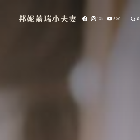
10K
500
S