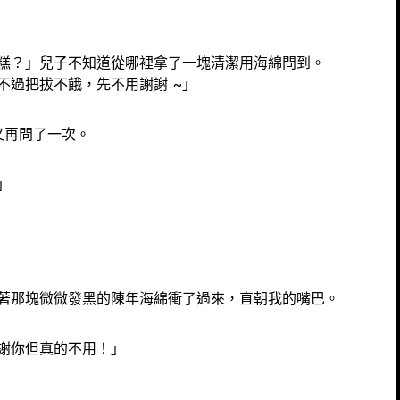
吃蛋糕？」兒子不知道從哪裡拿了一塊清潔用海綿問到。
不過把拔不餓，先不用謝謝 ~」
又再問了一次。
」
著那塊微微發黑的陳年海綿衝了過來，直朝我的嘴巴。
謝你但真的不用！」