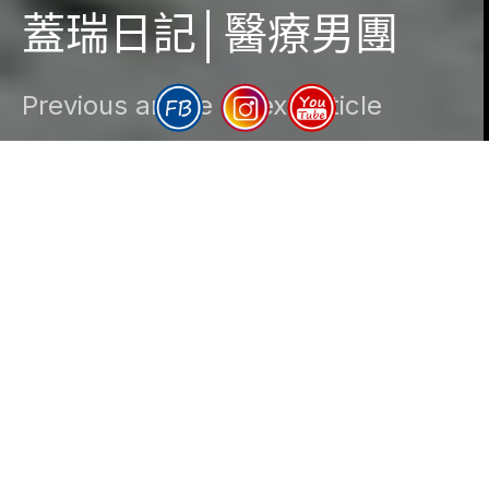
蓋瑞日記│醫療男團
Previous article
Next article
DARK
Gary
2021-06-27
1 minute read