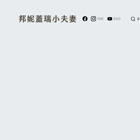
10K
500
S