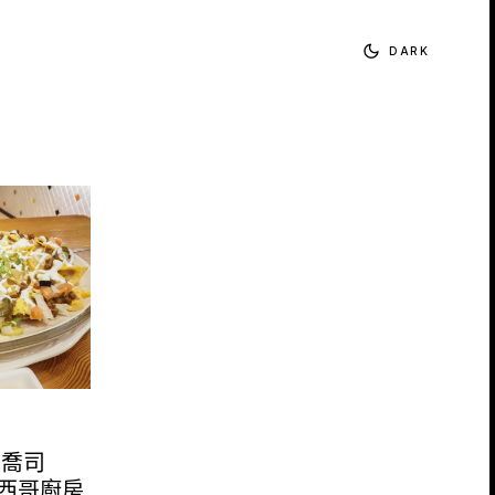
DARK
帕喬司
訪墨西哥廚房