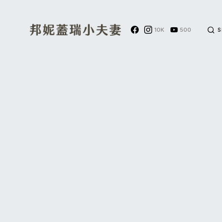
10K
500
S