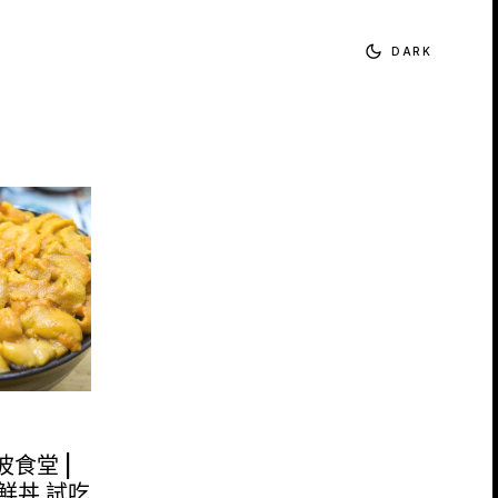
DARK
波食堂 |
鮮丼 試吃