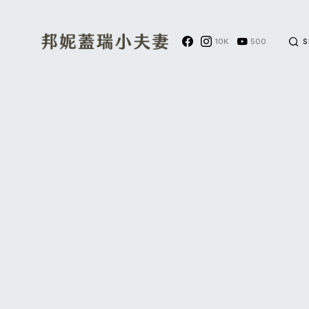
10K
500
S