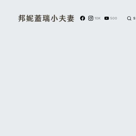
10K
500
S