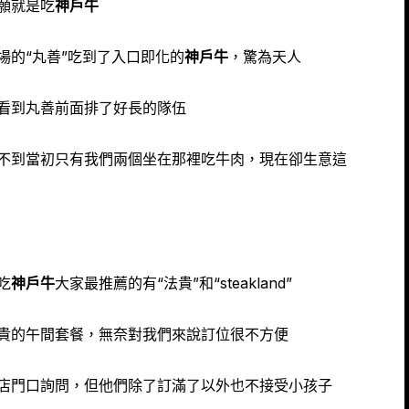
願就是吃
神戶牛
場的“丸善”吃到了入口即化的
神戶牛
，驚為天人
看到丸善前面排了好長的隊伍
不到當初只有我們兩個坐在那裡吃牛肉，現在卻生意這
吃
神戶牛
大家最推薦的有“法貴”和“steakland”
貴的午間套餐，無奈對我們來說訂位很不方便
店門口詢問，但他們除了訂滿了以外也不接受小孩子