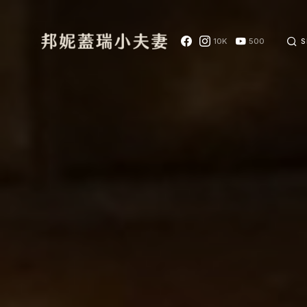
10K
500
S