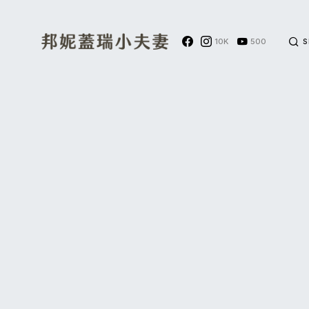
10K
500
S