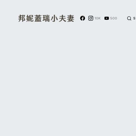
10K
500
S