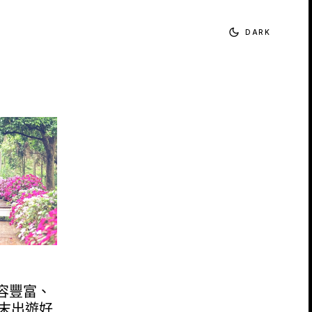
DARK
內容豐富、
末出遊好