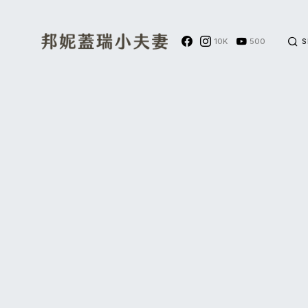
10K
500
S