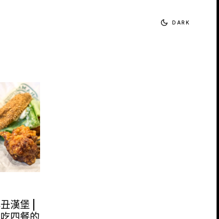
DARK
丑漢堡 |
連吃四餐的